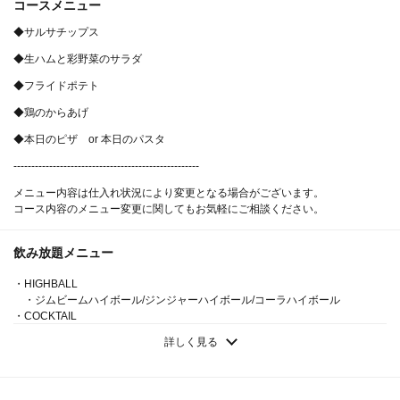
コースメニュー
◆サルサチップス
◆生ハムと彩野菜のサラダ
◆フライドポテト
◆鶏のからあげ
◆本日のピザ or 本日のパスタ
----------------------------------------------------
メニュー内容は仕入れ状況により変更となる場合がございます。
コース内容のメニュー変更に関してもお気軽にご相談ください。
この店舗情報をシェアする
飲み放題メニュー
・HIGHBALL
★歓送迎会★【貸切専用プラン】カジュアルコース５品２
・ジムビームハイボール/ジンジャーハイボール/コーラハイボール
時間飲み放題付！ | 【完全個室完備】ダーツカフェデルタ
・COCKTAIL
渋谷店 貸切×パーティー×DartsCafeDELTA
・翠ジンソーダ/ジントニック/ジンバック/ウォッカトニック/モスコミュー
詳しく見る
ル/スクリュードライバー/ブルドッグ/ラムトニック/ラムバック/キューバリブ
東京都渋谷区宇田川町13-8
レ/テキーラトニック/テキーラバック/メキシコ―ラ
https://deltashibuya.owst.jp/courses/157650498
・COCKTAIL
・アマレットジンジャー/カシスソーダ/カシスオレンジ/カシスウーロン/カ