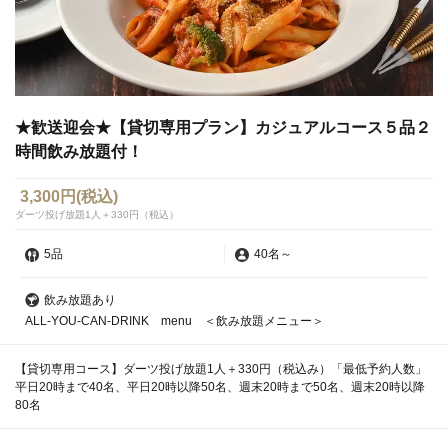
★歓送迎会★【貸切専用プラン】カジュアルコース５品２
時間飲み放題付！
3,300円
(税込)
ダーツ投げ放題1人＋330円（税込）
5品
40名
～
飲み放題あり
ALL-YOU-CAN-DRINK menu ＜飲み放題メニュー＞
【貸切専用コース】ダーツ投げ放題1人＋330円（税込み）「最低予約人数」
平日20時まで40名、平日20時以降50名、週末20時まで50名、週末20時以降
80名