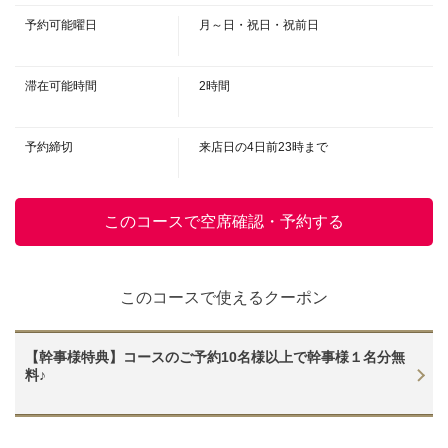
お店情報をコピー
ンパリオレンジ/カシスグレープフルーツ/カシスジンジャー/カンパリトニッ
予約可能曜日
月～日・祝日・祝前日
ク/カンパリソーダ/カンパリオレンジ/カンパリグレープフルーツ
・COCKTAIL
・ファジーネーブル/ピーチアイスティー/ピーチジンジャー/マリブコーラ/
マリブオレンジ/ライチオレンジ/ライチグレープフルーツ/レゲエパンチ/ライ
滞在可能時間
2時間
チトニック
・SOUR
・こだわり酒場のレモンサワー/ライムサワー/グレープフルーツサワー/ウー
予約締切
来店日の4日前23時まで
閉じる
ロンハイ/緑茶ハイ/ジャスミンハイ/ひげ茶ハイ/紅茶ハイ/グレープフルーツハ
イ/オレンジハイ/コーヒーハイ
・BEER
・≪生ビール≫ザ・プレミアム・モルツ グラス/シャンディガフ/レッドアイ
このコースで空席確認・予約する
・WINE
・グラスワイン(赤/白)/カリモーチョ/キティ/オペレーター/キール
・PLUM WINE
・南高梅酒 ＜ロック・水割・ソーダ割からお選びください＞
このコースで使えるクーポン
・SOFT DRINK
・ウーロン茶/緑茶/ひげ茶/ジャスミン茶/ジンジャーエール/オレンジジュー
ス/グレープフルーツジュース/アイスコーヒー/アイスティー/コーラ
【幹事様特典】コースのご予約10名様以上で幹事様１名分無
料♪